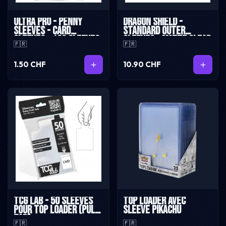
Ultra Pro - Penny
Dragon Shield -
sleeves - Card
Standard Outer
Sleeves - 100 sleeves
Sleeves - Matte Clear
🇫🇷
🇫🇷
(100 Sleeves)
1.50 CHF
10.90 CHF
TCG Lab - 50 sleeves
Top loader avec
pour top loader (pull
sleeve Pikachu
tab)
🇫🇷
🇫🇷