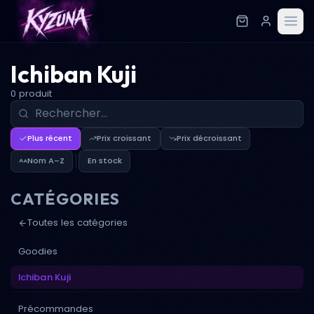
Ichiban Kuji
0 produit
Plus récent
Prix croissant
Prix décroissant
Nom A–Z
En stock
CATÉGORIES
Toutes les catégories
Goodies
Ichiban Kuji
Précommandes