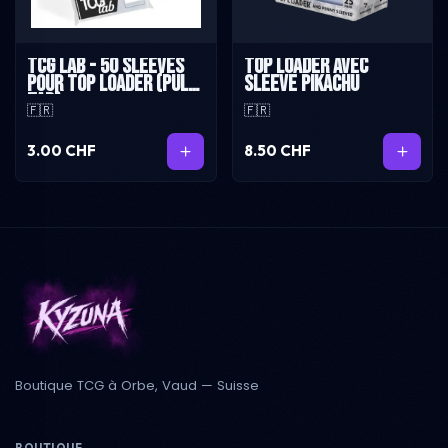
TCG Lab - 50 sleeves
Top loader avec
pour top loader (pull
sleeve Pikachu
tab)
🇫🇷
🇫🇷
3.00 CHF
8.50 CHF
Boutique TCG à Orbe, Vaud — Suisse
BOUTIQUE