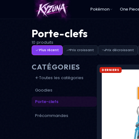
Pokémon
One Piec
Porte-clefs
10 produits
Plus récent
Prix croissant
Prix décroissant
CATÉGORIES
DERNIERS
Toutes les catégories
Goodies
Porte-clefs
Précommandes