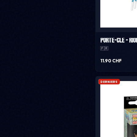
Porte-Clé - Rio
🇫🇷
11.90 CHF
DERNIERS