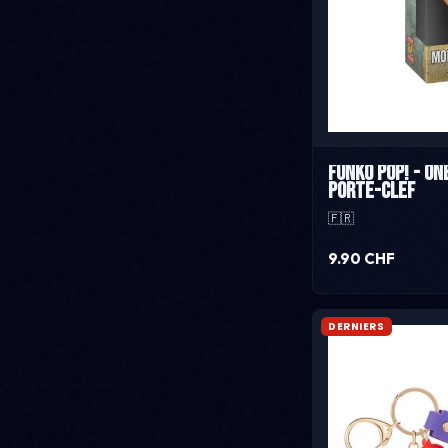
Funko Pop! - One
porte-clef
🇫🇷
9.90 CHF
DERNIERS