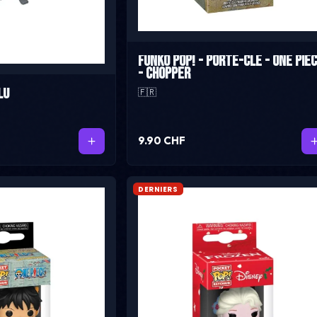
Funko Pop! - Porte-Clé - One Pie
- Chopper
lu
🇫🇷
9.90 CHF
DERNIERS