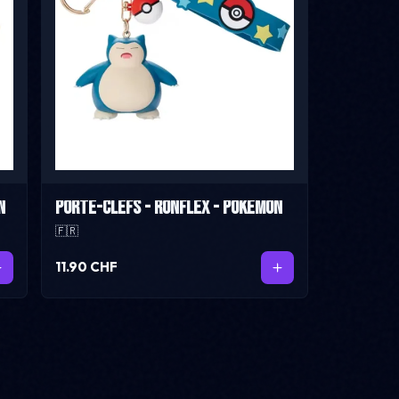
n
Porte-cléfs - Ronflex - Pokemon
🇫🇷
11.90 CHF