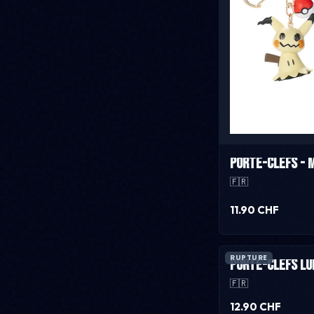
Porte-cléfs - M
🇫🇷
11.90 CHF
RUPTURE
Porte-clefs lu
🇫🇷
12.90 CHF