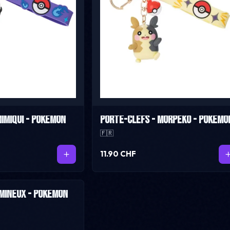
imiqui - Pokemon
Porte-cléfs - Morpeko - Pokemo
🇫🇷
11.90 CHF
mineux - Pokémon