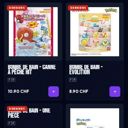
DERNIERS
DERNIERS
Bombe de bain - Canne
Bombe de bain -
à pêche HIT
Evolition
🇫🇷
🇫🇷
10.90 CHF
8.90 CHF
DERNIERS
Bombe de bain - One
Piece
🇫🇷