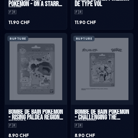
Pokemon - On a starry
de type vol
night
🇫🇷
🇫🇷
11.90 CHF
11.90 CHF
RUPTURE
RUPTURE
Bombe de bain pokémon
Bombe de bain pokémon
- Rising Paldea Region
- Challenging The
Friends
Unknown
🇫🇷
🇫🇷
8.90 CHF
8.90 CHF