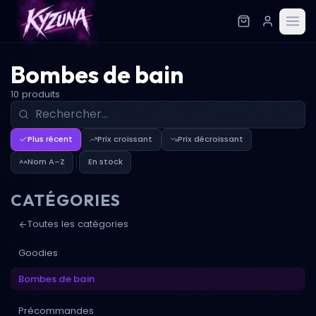
Bombes de bain
10 produits
Plus récent
Prix croissant
Prix décroissant
Nom A–Z
En stock
CATÉGORIES
Toutes les catégories
Goodies
Bombes de bain
Précommandes