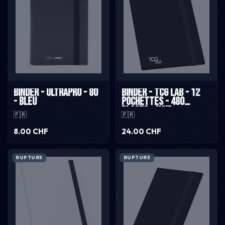
Binder - UltraPro - 80
Binder - TCG Lab - 12
- Bleu
pochettes - 480
places - Noir
🇫🇷
🇫🇷
8.00 CHF
24.00 CHF
RUPTURE
RUPTURE