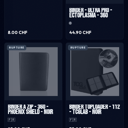
Binder - Ultra Pro -
Ectoplasma - 360
🌐
8.00 CHF
44.90 CHF
RUPTURE
RUPTURE
Binder à zip - 360 -
Binder toploader - 112
Phoenix Shield - Noir
- TCGLab - Noir
🇫🇷
🇫🇷