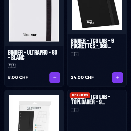
Binder - TCG Lab - 9
pochettes - 360
places - Noir
Binder - UltraPro - 80
🇫🇷
- Blanc
🇫🇷
8.00 CHF
24.00 CHF
DERNIERS
Binder - TCG Lab -
Toploader - 9
pochettes - 252
🇫🇷
places - Bleu