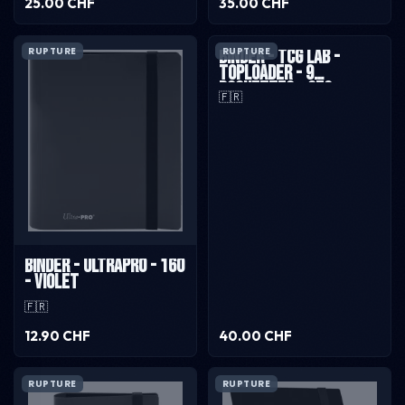
25.00 CHF
35.00 CHF
RUPTURE
RUPTURE
Binder - TCG Lab -
Toploader - 9
pochettes - 252
🇫🇷
places - Noir
Binder - UltraPro - 160
- Violet
🇫🇷
12.90 CHF
40.00 CHF
RUPTURE
RUPTURE