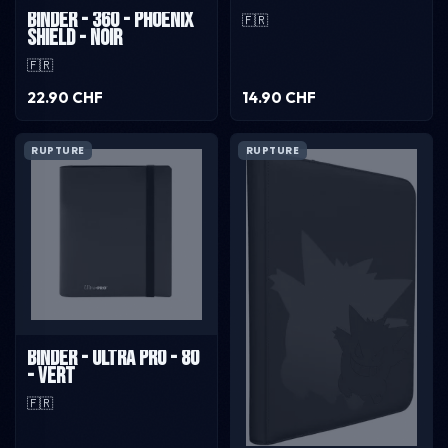
Binder - 360 - Phoenix
🇫🇷
Shield - Noir
🇫🇷
22.90 CHF
14.90 CHF
RUPTURE
RUPTURE
Binder - Ultra pro - 80
- Vert
🇫🇷