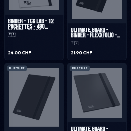
Binder - TCG Lab - 12
pochettes - 480
Ultimate Guard -
places - Blanc
Binder - Flexxfolio -
🇫🇷
Noir - 360
🇫🇷
24.00 CHF
21.90 CHF
RUPTURE
RUPTURE
Ultimate Guard -