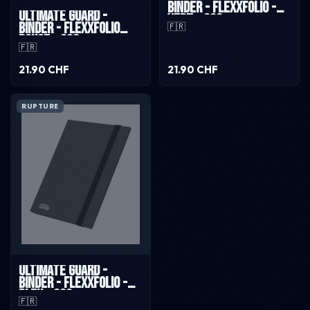
Binder - Flexxfolio -
Ultimate Guard -
Vert - 360
Binder - Flexxfolio
🇫🇷
Rouge - 360
🇫🇷
21.90 CHF
21.90 CHF
RUPTURE
Ultimate Guard -
Binder - Flexxfolio -
Bleu - 360
🇫🇷