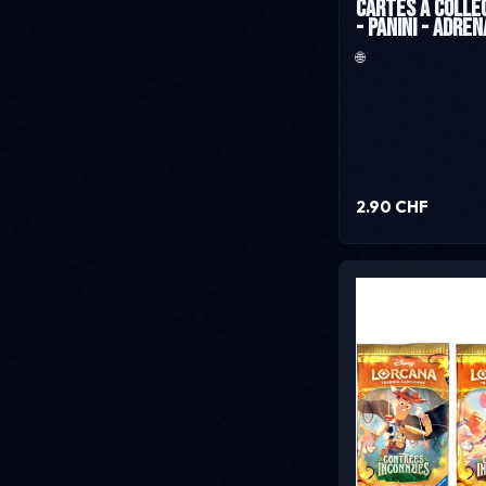
Cartes à collec
- Panini - Adre
🌐
2.90 CHF