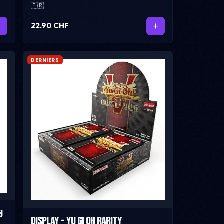
Sin
🇫🇷
22.90 CHF
DERNIERS
G
Display - Yu Gi Oh Rarity