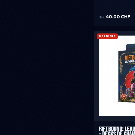
40.00 CHF
dès
DERNIERS
Riftbound: Lea
- Decks de Champ