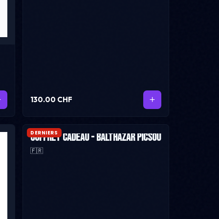
130.00 CHF
DERNIERS
Coffret cadeau - Balthazar Picsou
🇫🇷