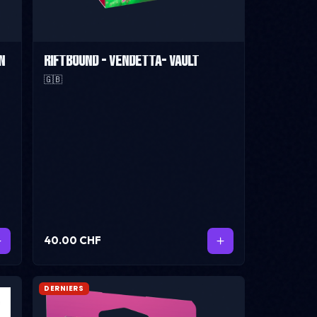
n
Riftbound - Vendetta- Vault
🇬🇧
40.00 CHF
DERNIERS