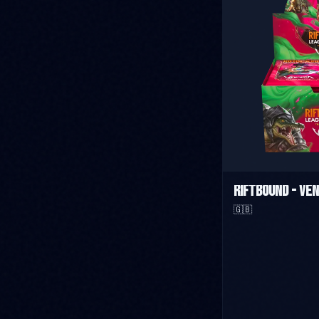
Riftbound - Ven
🇬🇧