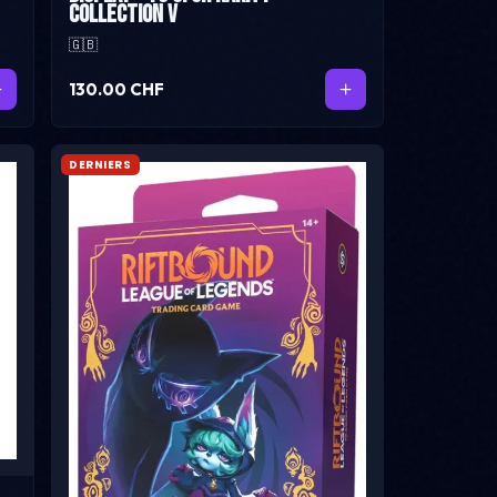
Collection V
🇬🇧
130.00 CHF
DERNIERS