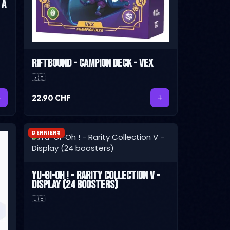
 à
Riftbound - Campion Deck - Vex
🇬🇧
22.90 CHF
DERNIERS
Yu-Gi-Oh ! - Rarity Collection V -
Display (24 boosters)
🇬🇧