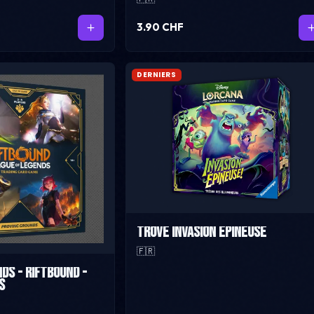
3.90 CHF
DERNIERS
Trove Invasion Epineuse
🇫🇷
ds - Riftbound -
s