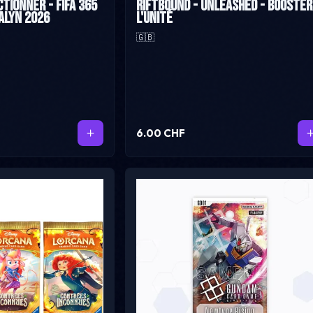
tionner - Fifa 365
Riftbound - unleashed - booster
nalyn 2026
l'unité
🇬🇧
6.00 CHF