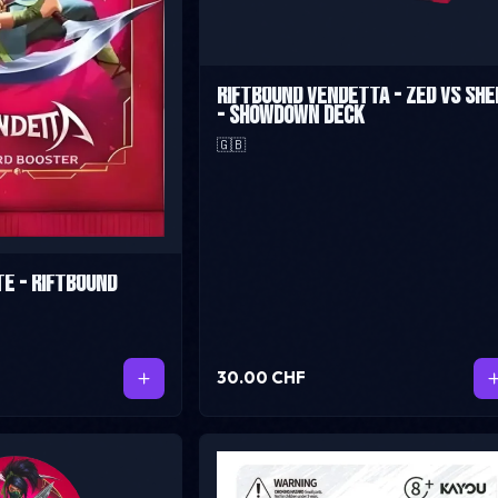
Riftbound Vendetta - Zed vs She
- Showdown Deck
🇬🇧
té - Riftbound
30.00 CHF