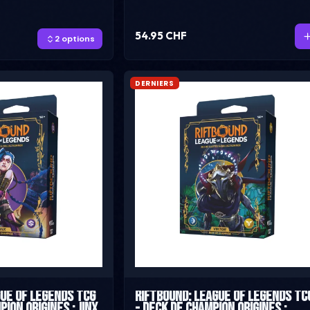
54.95 CHF
2 options
DERNIERS
gue of Legends TCG
Riftbound: League of Legends TC
ion Origines : Jinx
- Deck de Champion Origines :