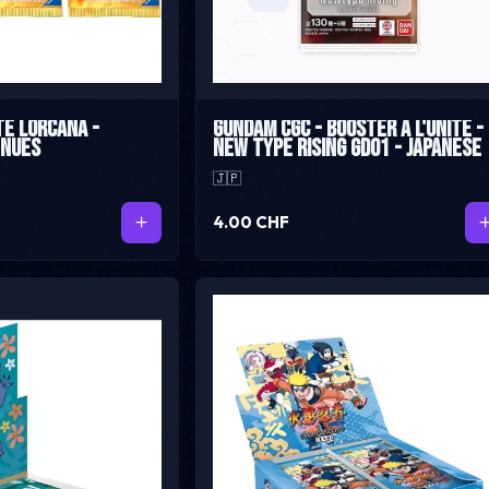
té Lorcana -
Gundam CGC - Booster à l'unité -
nnues
New Type Rising GD01 - Japanese
🇯🇵
4.00 CHF