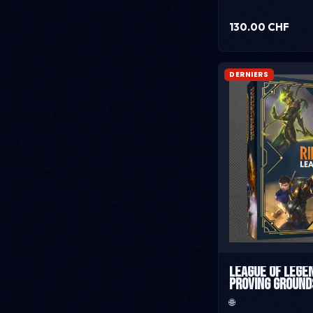
130.00 CHF
DERNIERS
League of Legen
Proving Ground
🌐