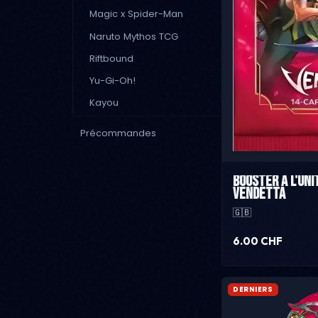
Magic x Spider-Man
Naruto Mythos TCG
Riftbound
Yu-Gi-Oh!
Kayou
Précommandes
Booster à l'uni
Vendetta
🇬🇧
6.00 CHF
DERNIERS