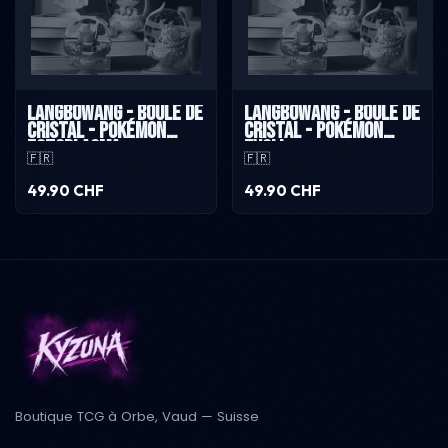
Langbowang - Boule de
Langbowang - Boule de
cristal - Pokémon
cristal - Pokémon
Ectoplasma
Evoli
🇫🇷
🇫🇷
49.90 CHF
49.90 CHF
Boutique TCG à Orbe, Vaud — Suisse