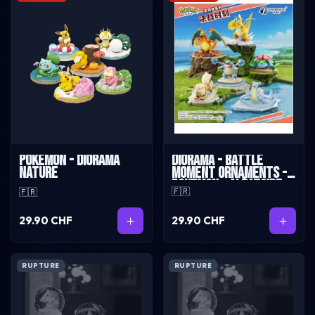
Diorama - Battle
Pokémon - Diorama
Moment Ornaments -
Nature
Pokemon - Aléatoire
🇫🇷
🇫🇷
29.90 CHF
29.90 CHF
RUPTURE
RUPTURE