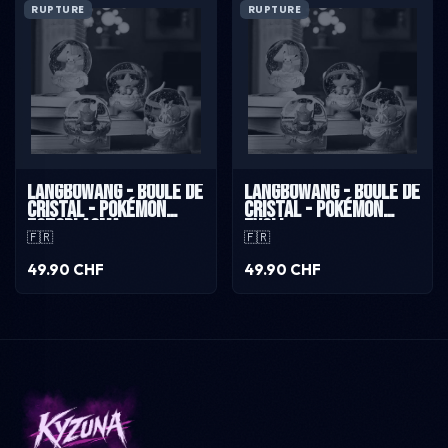
RUPTURE
RUPTURE
Langbowang - Boule de
Langbowang - Boule de
cristal - Pokémon
cristal - Pokémon
Ectoplasma
Evoli
🇫🇷
🇫🇷
49.90 CHF
49.90 CHF