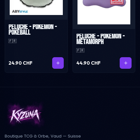
Peluche - Pokémon -
Pokéball
Peluche - Pokémon -
Métamorph
🇫🇷
🇫🇷
24.90 CHF
44.90 CHF
Boutique TCG à Orbe, Vaud — Suisse