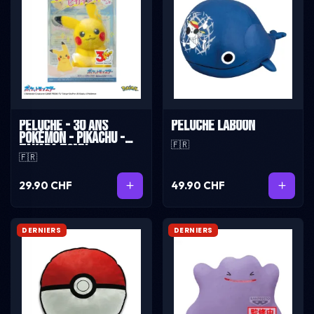
Peluche - 30 ans
Peluche Laboon
Pokémon - Pikachu -
🇫🇷
Takara Tomy
🇫🇷
29.90 CHF
49.90 CHF
DERNIERS
DERNIERS