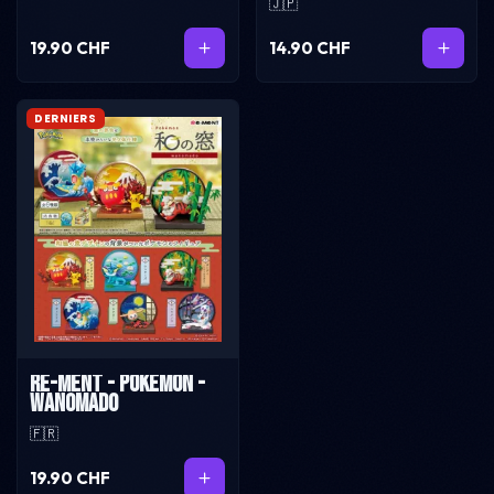
🇯🇵
19.90 CHF
14.90 CHF
DERNIERS
Re-ment - Pokémon -
Wanomado
🇫🇷
19.90 CHF