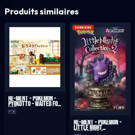
Produits similaires
DERNIERS
Re-ment - Pokémon -
Pyokotto - Waited For
You
🇫🇷
Re-Ment - Pokémon -
Little Night
Collection 2