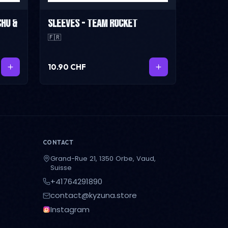
chu &
Sleeves - Team Rocket
🇫🇷
10.90 CHF
CONTACT
Grand-Rue 21, 1350 Orbe, Vaud,
Suisse
+41764291890
contact@kyzuna.store
Instagram