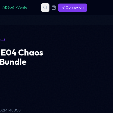
Dépôt-Vente
Connexion
...)
ME04 Chaos
 Bundle
96214140356