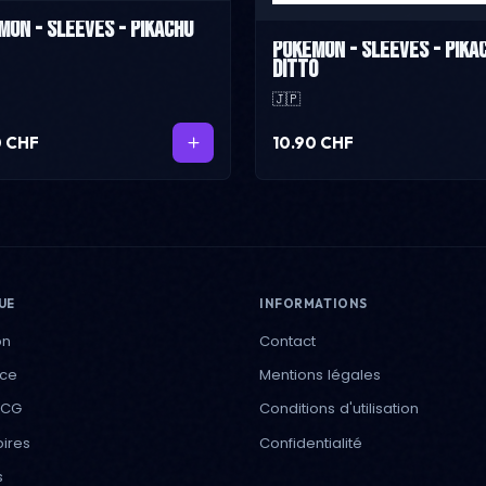
mon - Sleeves - Pikachu
Pokémon - Sleeves - Pika
Ditto
🇯🇵
0 CHF
10.90 CHF
UE
INFORMATIONS
on
Contact
ece
Mentions légales
TCG
Conditions d'utilisation
ires
Confidentialité
s