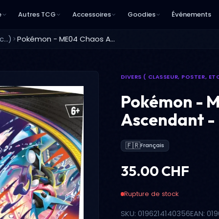
e
Autres TCG
Accessoires
Goodies
Événements
...)
Pokémon - ME04 Chaos Ascendant - Bundle
DIVERS ( CLASSEUR, POSTER, ETC
Pokémon - 
Ascendant -
🇫🇷
Français
35.00 CHF
Rupture de stock
SKU: 0196214140356
EAN: 01