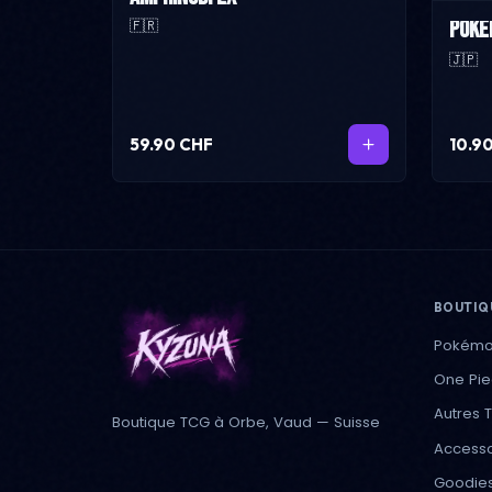
🇫🇷
Poké
🇯🇵
59.90 CHF
10.9
BOUTIQ
Pokém
One Pi
Autres 
Boutique TCG à Orbe, Vaud — Suisse
Accesso
Goodie