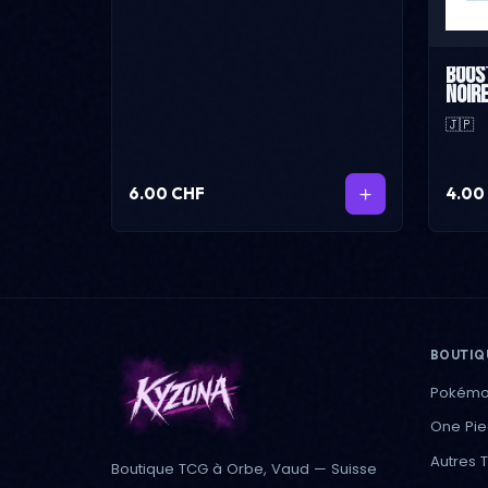
Boost
Noir
🇯🇵
6.00 CHF
4.00
BOUTIQ
Pokém
One Pi
Autres 
Boutique TCG à Orbe, Vaud — Suisse