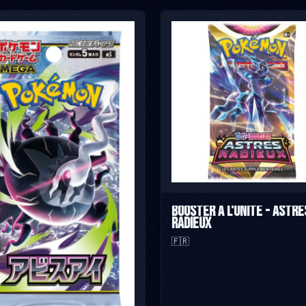
Booster à l'unité - Astre
Radieux
🇫🇷