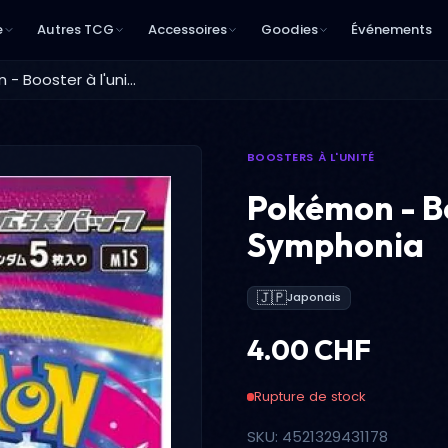
e
Autres TCG
Accessoires
Goodies
Événements
Pokémon - Booster à l'unité - Mega Symphonia
BOOSTERS À L'UNITÉ
Pokémon - Bo
Symphonia
🇯🇵
Japonais
4.00 CHF
Rupture de stock
SKU: 4521329431178