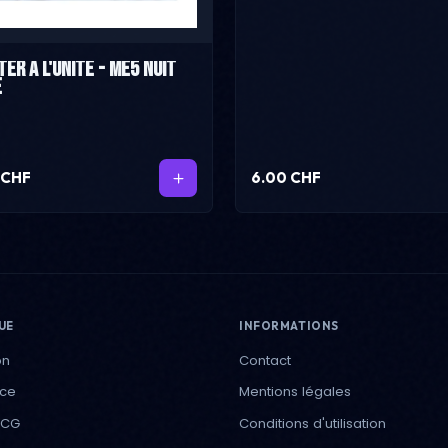
er à l'unité - ME5 Nuit
e
 CHF
6.00 CHF
UE
INFORMATIONS
on
Contact
ece
Mentions légales
TCG
Conditions d'utilisation