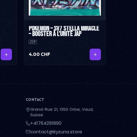
Pokémon – SV7 Stella Miracle
– Booster à l'unité JAP
🇯🇵
4.00 CHF
CONTACT
Grand-Rue 21, 1350 Orbe, Vaud,
Suisse
+41764291890
contact@kyzuna.store