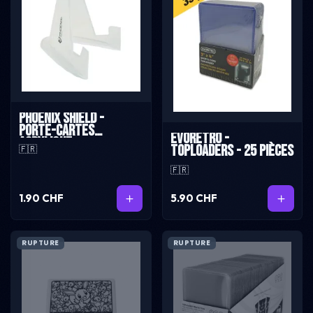
Phoenix Shield -
Porte-cartes
Evoretro -
Acrylique
Toploaders - 25 pièces
🇫🇷
🇫🇷
1.90 CHF
5.90 CHF
RUPTURE
RUPTURE