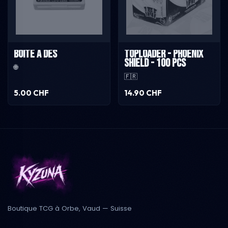
Boîte à dés
Toploader - Phoenix
Shield - 100 pcs
🌐
🇫🇷
5.00 CHF
14.90 CHF
Boutique TCG à Orbe, Vaud — Suisse