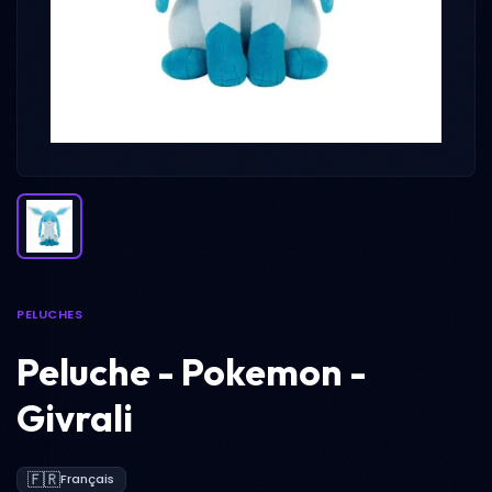
PELUCHES
Peluche - Pokemon -
Givrali
🇫🇷
Français