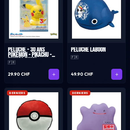
Peluche - 30 ans
Peluche Laboon
Pokémon - Pikachu -
🇫🇷
Takara Tomy
🇫🇷
29.90 CHF
49.90 CHF
DERNIERS
DERNIERS