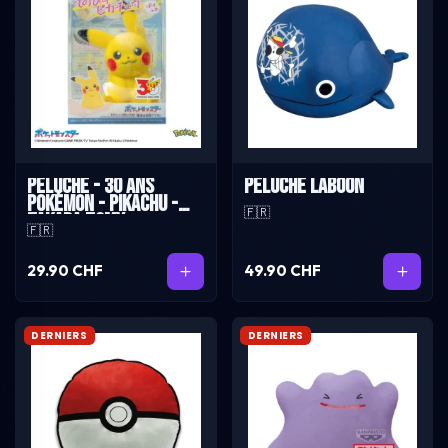
Peluche - 30 ans
Peluche Laboon
Pokémon - Pikachu -
🇫🇷
Takara Tomy
🇫🇷
29.90 CHF
49.90 CHF
DERNIERS
DERNIERS