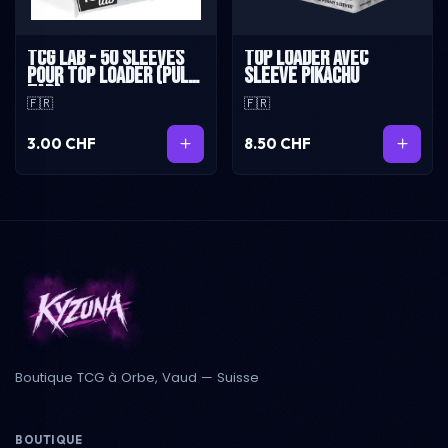
TCG Lab - 50 sleeves
Top loader avec
pour top loader (pull
sleeve Pikachu
tab)
🇫🇷
🇫🇷
3.00 CHF
8.50 CHF
Boutique TCG à Orbe, Vaud — Suisse
BOUTIQUE