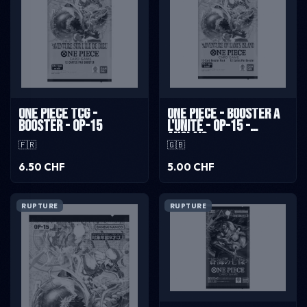
One Piece TCG -
One Piece - Booster à
Booster - OP-15
l'unité - OP-15 -
Anglais
🇫🇷
🇬🇧
6.50 CHF
5.00 CHF
RUPTURE
RUPTURE