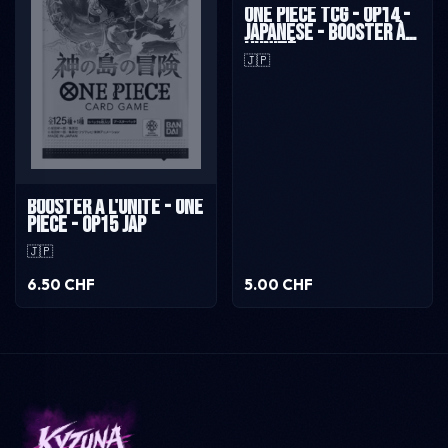
One Piece TCG - OP14 -
Japanese - Booster à
l'unité
🇯🇵
Booster à l'unité - One
Piece - OP15 JAP
🇯🇵
6.50 CHF
5.00 CHF