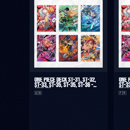
One Piece Deck ST-31, ST-32,
One P
ST-33, ST-35, ST-35, ST-36 -
ST-33
Anglais
Fran
🇬🇧
🇫🇷