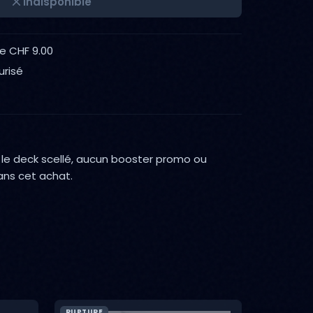
Indisponible
de CHF 9.00
urisé
e deck scellé, aucun booster promo ou
ans cet achat.
RUPTURE