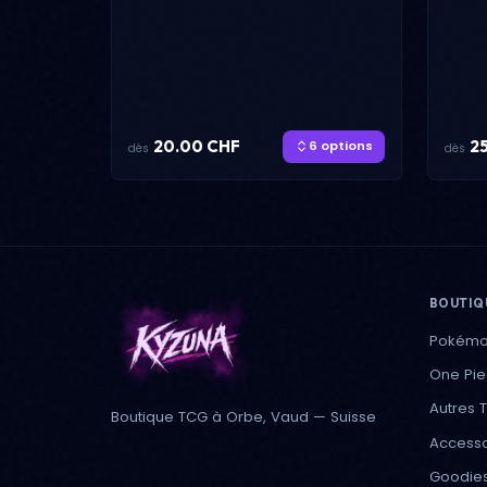
20.00 CHF
2
6 options
dès
dès
BOUTIQ
Pokém
One Pi
Autres 
Boutique TCG à Orbe, Vaud — Suisse
Accesso
Goodie