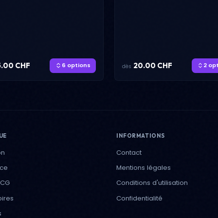
5.00 CHF
20.00 CHF
6 options
2 op
dès
UE
INFORMATIONS
on
Contact
ece
Mentions légales
TCG
Conditions d'utilisation
ires
Confidentialité
s