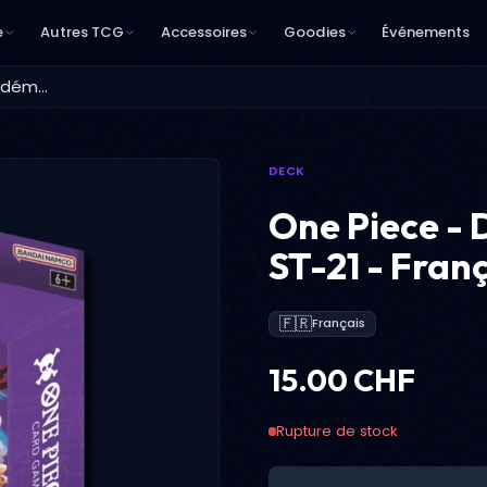
e
Autres TCG
Accessoires
Goodies
Événements
One Piece - Deck de démarrage ST-21 - Français - ! Juste le Deck !
DECK
One Piece -
ST-21 - França
🇫🇷
Français
15.00 CHF
Rupture de stock