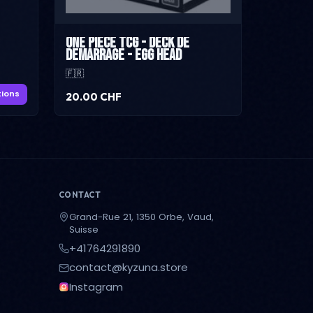
One Piece TCG - Deck de
demarrage - Egg Head
🇫🇷
tions
20.00 CHF
CONTACT
Grand-Rue 21, 1350 Orbe, Vaud,
Suisse
+41764291890
contact@kyzuna.store
Instagram