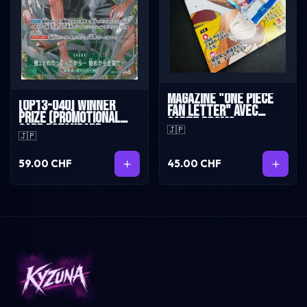
Magazine "One Piece
[OP13-040] Winner
Fan Letter" avec
Prize (Promotional
carte promo
Card "Standard
🇯🇵
🇯🇵
Battle 2026 June")
59.00 CHF
45.00 CHF