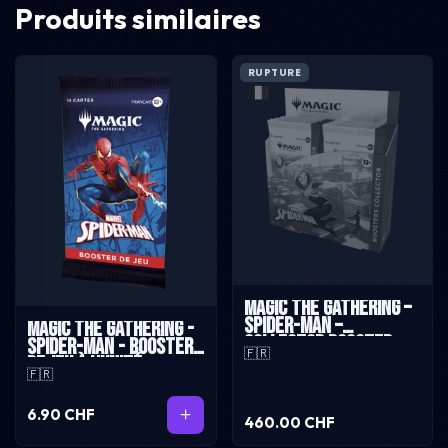
Produits similaires
RUPTURE
Magic The Gathering –
Spider-Man –
Magic The Gathering -
Collector Booster
Spider-Man - Booster
🇫🇷
Box – Français
de jeu à l'unité -
🇫🇷
Français
6.90 CHF
460.00 CHF