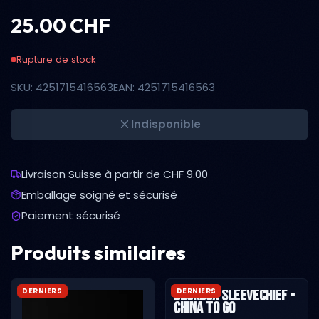
25.00 CHF
Rupture de stock
SKU: 4251715416563
EAN: 4251715416563
Indisponible
Livraison Suisse à partir de CHF 9.00
Emballage soigné et sécurisé
Paiement sécurisé
Produits similaires
DERNIERS
DERNIERS
Deckbox SleeveChief -
China To Go