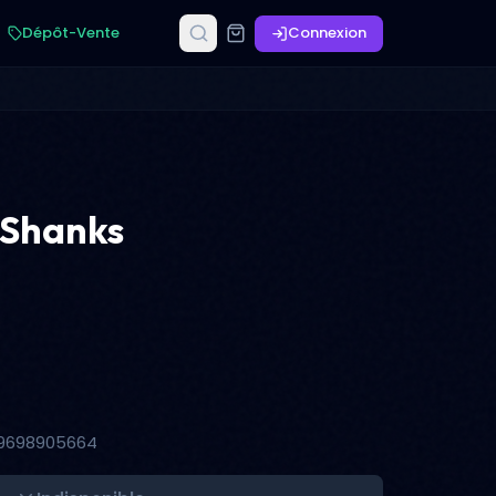
Dépôt-Vente
Connexion
 Shanks
89698905664