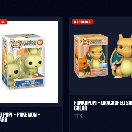
ERS
DERNIERS
FunkoPop! - Dracaufeu so
color
o Pop! - Pokémon -
🇫🇷
ard