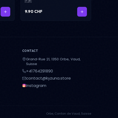
🇫🇷
9.90 CHF
CONTACT
Grand-Rue 21, 1350 Orbe, Vaud,
Suisse
+41764291890
contact@kyzuna.store
Instagram
Orbe, Canton de Vaud, Suisse