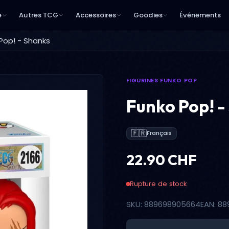
e
Autres TCG
Accessoires
Goodies
Événements
Pop! - Shanks
FIGURINES FUNKO POP
Funko Pop! -
🇫🇷
Français
22.90 CHF
Rupture de stock
SKU: 889698905664
EAN: 8