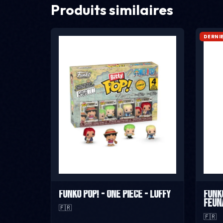
Produits similaires
DERNI
Funko Pop! - One Piece - Luffy
Funk
Feun
🇫🇷
🇫🇷