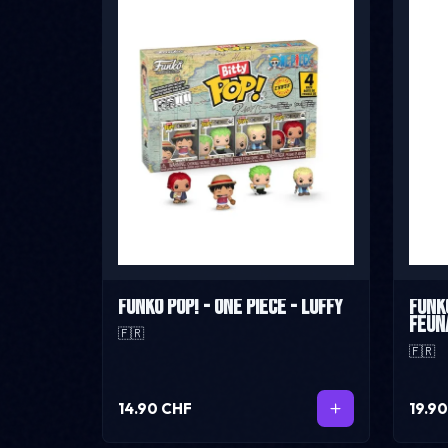
Funko Pop! - One Piece - Luffy
Funk
Feun
🇫🇷
🇫🇷
14.90 CHF
19.9