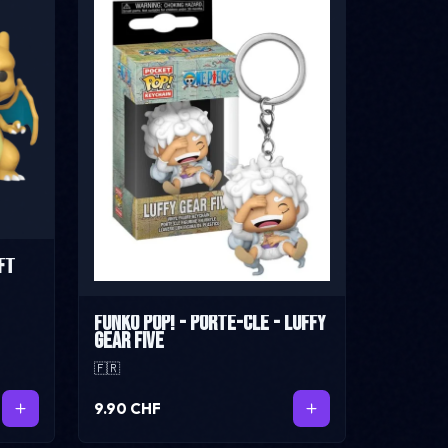
ft
Funko Pop! - Porte-Clé - Luffy
Gear Five
🇫🇷
9.90 CHF