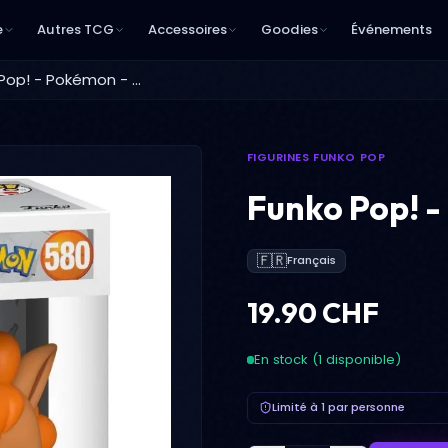
e
Autres TCG
Accessoires
Goodies
Événements
Funko Pop! - Pokémon - Goupix
FIGURINES FUNKO POP
Funko Pop! -
🇫🇷
Français
19.90 CHF
En stock (1 disponible)
Limité à 1 par personne