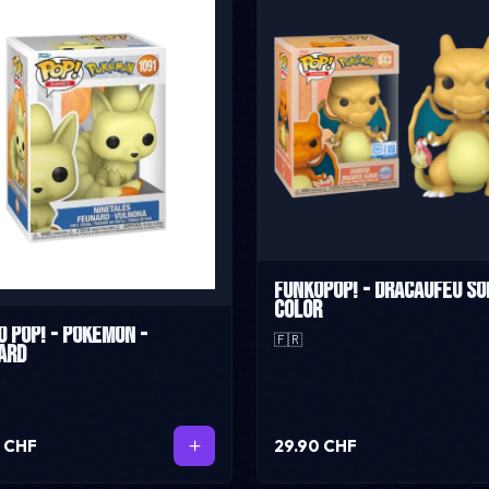
FunkoPop! - Dracaufeu so
color
o Pop! - Pokémon -
🇫🇷
ard
0 CHF
29.90 CHF