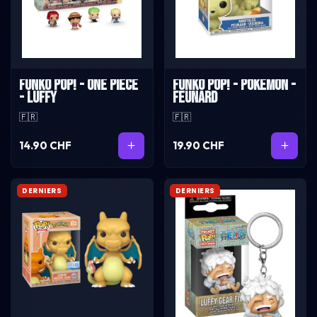
Funko Pop! - One Piece
Funko Pop! - Pokémon -
- Luffy
Feunard
🇫🇷
🇫🇷
14.90 CHF
19.90 CHF
DERNIERS
DERNIERS