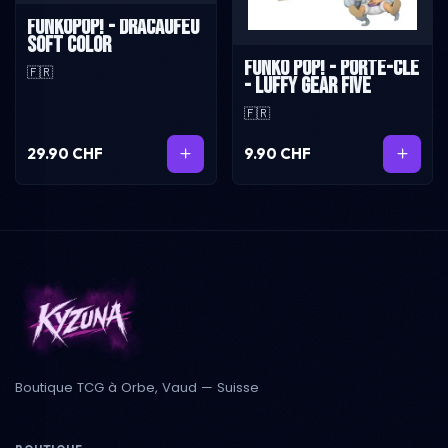
FunkoPop! - Dracaufeu
soft color
Funko Pop! - Porte-Clé
🇫🇷
- Luffy Gear Five
🇫🇷
29.90 CHF
9.90 CHF
Boutique TCG à Orbe, Vaud — Suisse