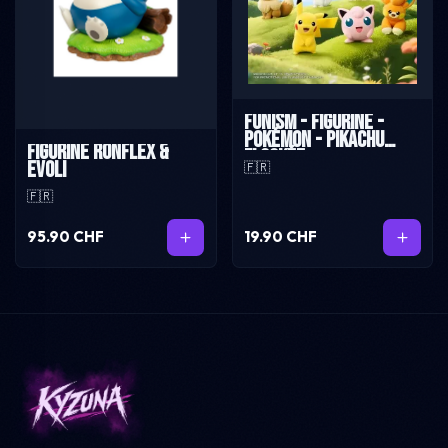
Funism - Figurine -
Pokémon - Pikachu
Figurine Ronflex &
Flockée
Evoli
🇫🇷
🇫🇷
95.90 CHF
19.90 CHF