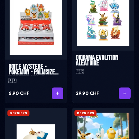
Diorama Evolition
Aléatoire
Boîte Mystère -
Pokemon - Palmsize
🇫🇷
Wonders Vol. 1
🇫🇷
6.90 CHF
29.90 CHF
DERNIERS
DERNIERS