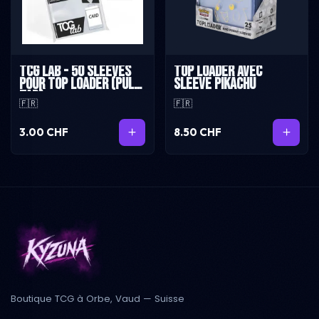
TCG Lab - 50 sleeves
Top loader avec
pour top loader (pull
sleeve Pikachu
tab)
🇫🇷
🇫🇷
3.00 CHF
8.50 CHF
Boutique TCG à Orbe, Vaud — Suisse