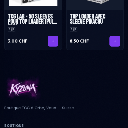
TCG Lab - 50 sleeves
Top loader avec
pour top loader (pull
sleeve Pikachu
tab)
🇫🇷
🇫🇷
3.00 CHF
8.50 CHF
Boutique TCG à Orbe, Vaud — Suisse
BOUTIQUE