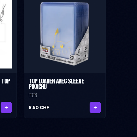
r top
Top loader avec sleeve
Pikachu
🇫🇷
8.50 CHF