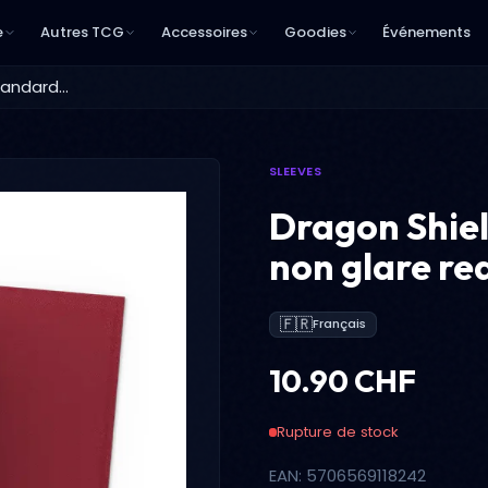
e
Autres TCG
Accessoires
Goodies
Événements
Dragon Shield - Standard Sleeves - non glare red (100 Sleeves)
SLEEVES
Dragon Shiel
non glare red
🇫🇷
Français
10.90 CHF
Rupture de stock
EAN: 5706569118242