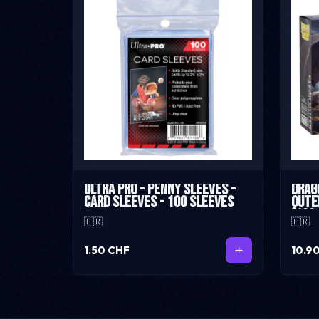
Ultra Pro - Penny sleeves -
Drag
Card Sleeves - 100 sleeves
Oute
(100
🇫🇷
🇫🇷
1.50 CHF
10.9