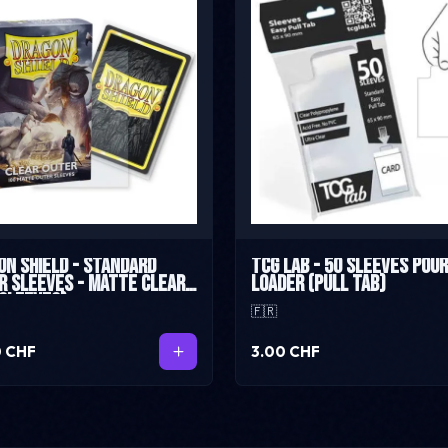
on Shield - Standard
TCG Lab - 50 sleeves pou
r Sleeves - Matte Clear
loader (pull tab)
 Sleeves)
🇫🇷
0 CHF
3.00 CHF