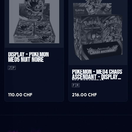
Display - Pokémon
ME05 Nuit Noire
🇯🇵
Pokémon - ME04 Chaos
Ascendant - Display
(36 boosters)
🇫🇷
110.00 CHF
216.00 CHF