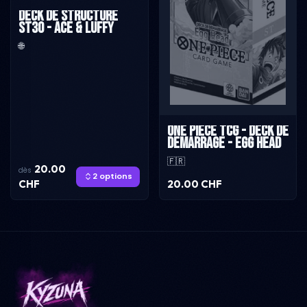
Deck de Structure
ST30 - Ace & Luffy
🌐
One Piece TCG - Deck de
demarrage - Egg Head
🇫🇷
20.00
dès
2 options
CHF
20.00 CHF