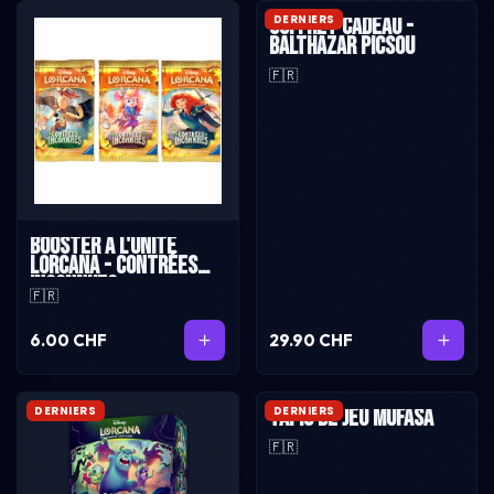
DERNIERS
Coffret cadeau -
Balthazar Picsou
🇫🇷
Booster à l'unité
Lorcana - Contrées
Inconnues
🇫🇷
6.00 CHF
29.90 CHF
DERNIERS
DERNIERS
Tapis de jeu MUFASA
🇫🇷