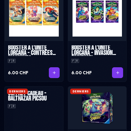
Booster à l'unité
Booster à l'unité
Lorcana - Contrées
Lorcana - invasion
Inconnues
épineuse!
🇫🇷
🇫🇷
6.00 CHF
6.00 CHF
DERNIERS
DERNIERS
Coffret cadeau -
Balthazar Picsou
🇫🇷