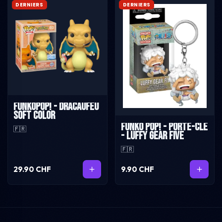
DERNIERS
DERNIERS
FunkoPop! - Dracaufeu
soft color
Funko Pop! - Porte-Clé
🇫🇷
- Luffy Gear Five
🇫🇷
29.90 CHF
9.90 CHF