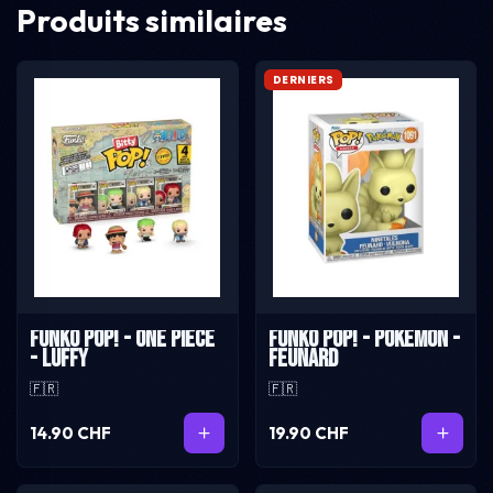
Produits similaires
DERNIERS
Funko Pop! - One Piece
Funko Pop! - Pokémon -
- Luffy
Feunard
🇫🇷
🇫🇷
14.90 CHF
19.90 CHF