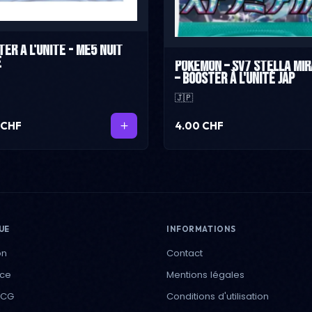
er à l'unité - ME5 Nuit
e
Pokémon – SV7 Stella Mi
– Booster à l'unité JAP
🇯🇵
 CHF
4.00 CHF
UE
INFORMATIONS
on
Contact
ece
Mentions légales
TCG
Conditions d'utilisation