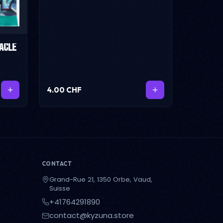
racle
4.00 CHF
CONTACT
Grand-Rue 21, 1350 Orbe, Vaud,
Suisse
+41764291890
contact@kyzuna.store