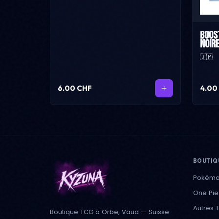
Boost
Noir
🇯🇵
6.00 CHF
4.00
BOUTIQ
Pokém
One Pi
Autres 
Boutique TCG à Orbe, Vaud — Suisse