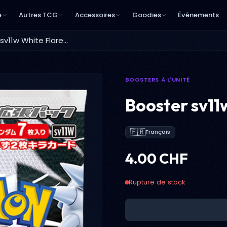
e
Autres TCG
Accessoires
Goodies
Événements
Booster sv11w White Flare JAP
BOOSTERS À L'UNITÉ
Booster sv11
🇫🇷
Français
4.00 CHF
Rupture de stock