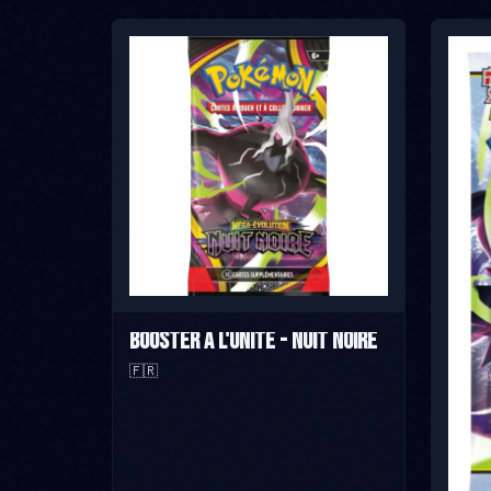
Booster à l'unité - Nuit Noire
🇫🇷