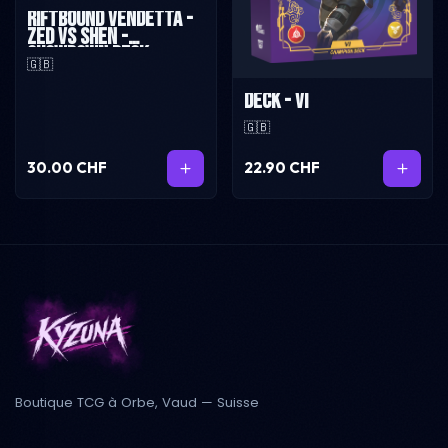
Riftbound Vendetta -
Zed vs Shen -
Showdown Deck
🇬🇧
Deck - VI
🇬🇧
30.00 CHF
22.90 CHF
Boutique TCG à Orbe, Vaud — Suisse