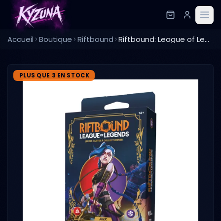
Accueil
Boutique
Riftbound
Riftbound: League of Legends TCG - Decks de Champion Origines : Jinx
PLUS QUE 3 EN STOCK