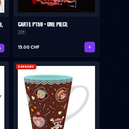
Carte P159 - One Piece
3,
🇯🇵
15.00 CHF
s
DERNIERS