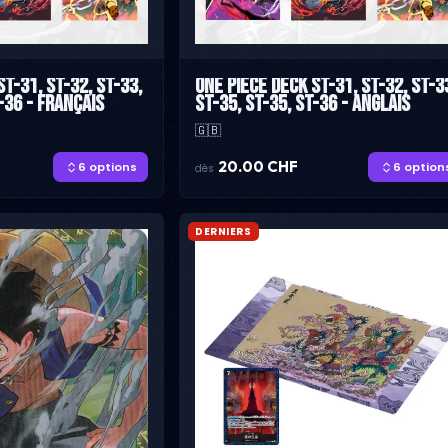
T-31, ST-32, ST-33,
One Piece Deck ST-31, ST-32, ST-3
-36 - Français
ST-35, ST-35, ST-36 - Anglais
🇬🇧
20.00 CHF
6 options
6 option
dès
DERNIERS