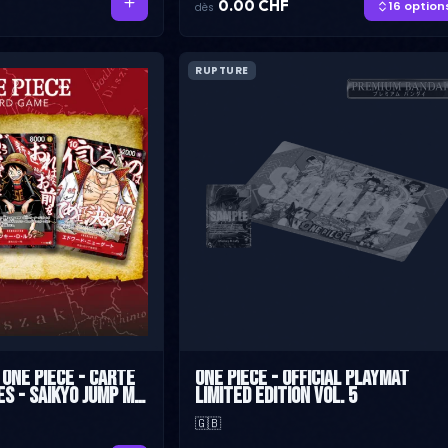
0.00 CHF
16 option
dès
RUPTURE
One Piece - Carte
One Piece - Official Playmat
s - Saikyo Jump mai
Limited Edition Vol. 5
🇬🇧