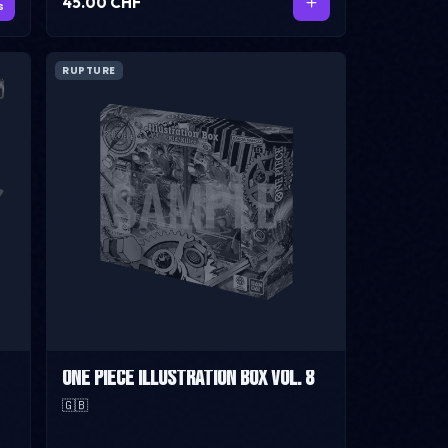
45.00 CHF
s
RUPTURE
One Piece Illustration box vol. 8
🇬🇧