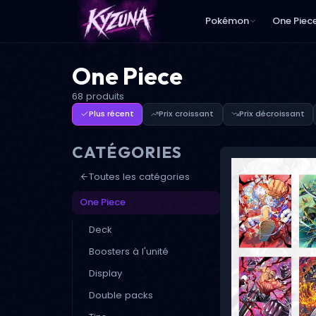
Pokémon
One Piec
One Piece
68 produits
Plus récent
Prix croissant
Prix décroissant
CATÉGORIES
Toutes les catégories
One Piece
Deck
Boosters à l'unité
Display
Double packs