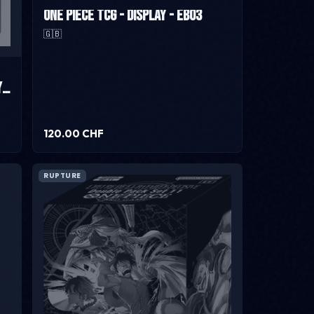
One Piece TCG - Display - EB03
🇬🇧
y
120.00 CHF
RUPTURE