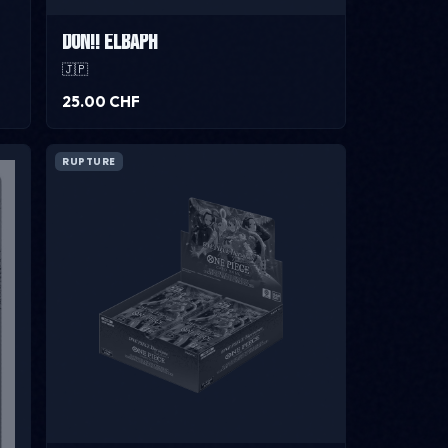
DON!! Elbaph
🇯🇵
25.00 CHF
RUPTURE