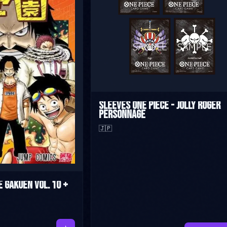
Sleeves One Piece - Jolly Roger
Personnage
🇯🇵
 Gakuen Vol. 10 +