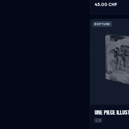
45.00 CHF
RUPTURE
One Piece Illus
🇬🇧