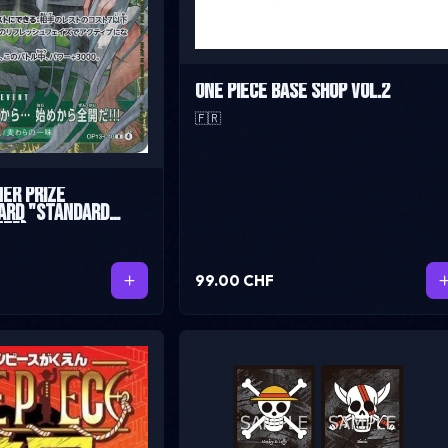
One Piece Base Shop VOL.2
🇫🇷
ner Prize
ard "Standard
ne")
99.00 CHF