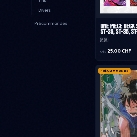
Tins
Divers
Précommandes
One Piece Deck S
ST-35, ST-35, ST
🇫🇷
25.00 CHF
dès
PRÉCOMMANDE