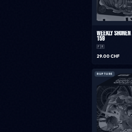
Weekly shonen 
159
🇫🇷
29.00 CHF
RUPTURE