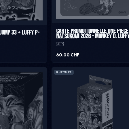
Carte promotionnelle One Piece
jump 33 + Luffy P-
Natsukomi 2026 – Monkey D. Luff
Meta Kira
🇯🇵
60.00 CHF
RUPTURE